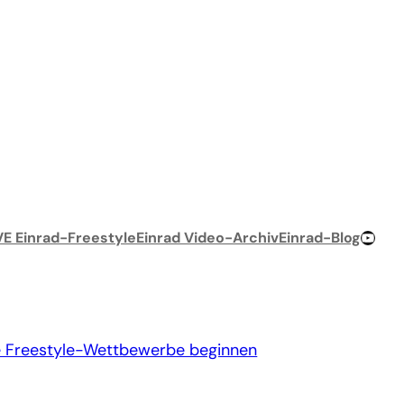
YouTube-Chan
VE Einrad-Freestyle
Einrad Video-Archiv
Einrad-Blog