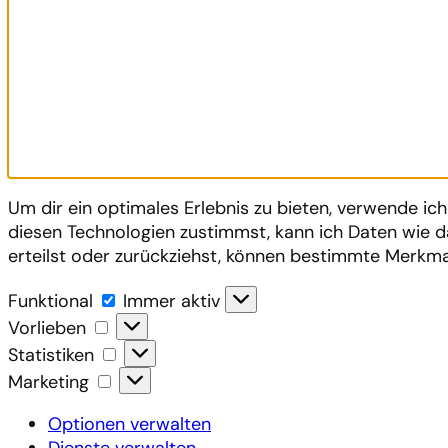
Um dir ein optimales Erlebnis zu bieten, verwende i
diesen Technologien zustimmst, kann ich Daten wie d
erteilst oder zurückziehst, können bestimmte Merkma
Funktional
Funktional
Immer aktiv
Vorlieben
Vorlieben
Statistiken
Statistiken
Marketing
Marketing
Optionen verwalten
Dienste verwalten