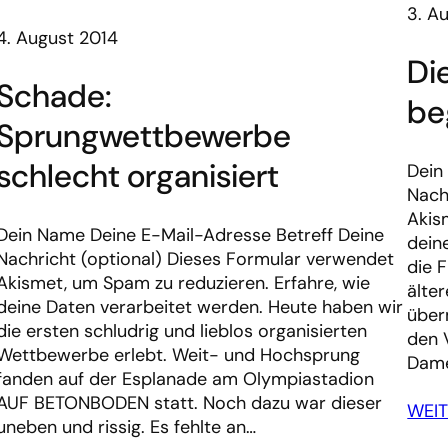
3. A
4. August 2014
Di
Schade:
be
Sprungwettbewerbe
schlecht organisiert
Dein
Nach
Akis
Dein Name Deine E-Mail-Adresse Betreff Deine
dein
Nachricht (optional) Dieses Formular verwendet
die 
Akismet, um Spam zu reduzieren. Erfahre, wie
älte
deine Daten verarbeitet werden. Heute haben wir
über
die ersten schludrig und lieblos organisierten
den 
Wettbewerbe erlebt. Weit- und Hochsprung
Dame
fanden auf der Esplanade am Olympiastadion
AUF BETONBODEN statt. Noch dazu war dieser
WEI
uneben und rissig. Es fehlte an…