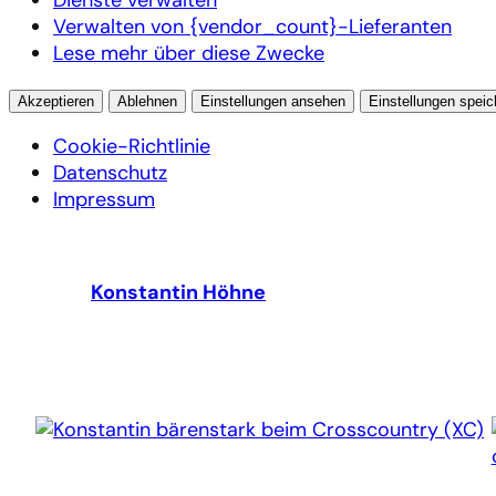
Verwalten von {vendor_count}-Lieferanten
Lese mehr über diese Zwecke
Akzeptieren
Ablehnen
Einstellungen ansehen
Einstellungen speic
Cookie-Richtlinie
Datenschutz
Impressum
Zum
Inhalt
Konstantin Höhne
springen