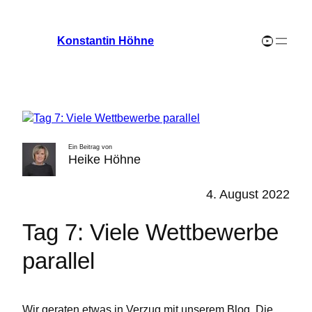
Zum
Inhalt
YouTube-Channel
Konstantin Höhne
springen
Ein Beitrag von
Heike Höhne
4. August 2022
Tag 7: Viele Wettbewerbe
parallel
Wir geraten etwas in Verzug mit unserem Blog. Die