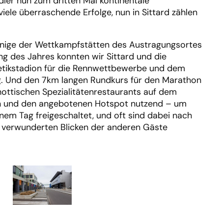
ler nun zum dritten Mal kontinentale
iele überraschende Erfolge, nun in Sittard zählen
d einige der Wettkampfstätten des Austragungsortes
g des Jahres konnten wir Sittard und die
etikstadion für die Rennwettbewerbe und dem
ng. Und den 7km langen Rundkurs für den Marathon
chottischen Spezialitätenrestaurants auf dem
ich und den angebotenen Hotspot nutzend – um
em Tag freigeschaltet, und oft sind dabei nach
en verwunderten Blicken der anderen Gäste