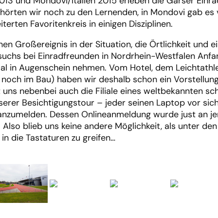
013 und Mondovi/Italien 2015 erleben die Garser Einrad
ehörten wir noch zu den Lernenden, in Mondovi gab es v
erten Favoritenkreis in einigen Disziplinen.
chen Großereignis in der Situation, die Örtlichkeit un
suchs bei Einradfreunden in Nordrhein-Westfalen Anfan
al in Augenschein nehmen. Vom Hotel, dem Leichtathl
s noch im Bau) haben wir deshalb schon ein Vorstellu
bt uns nebenbei auch die Filiale eines weltbekannten s
serer Besichtigungstour – jeder seinen Laptop vor s
anzumelden. Dessen Onlineanmeldung wurde just an jen
. Also blieb uns keine andere Möglichkeit, als unter d
 in die Tastaturen zu greifen…