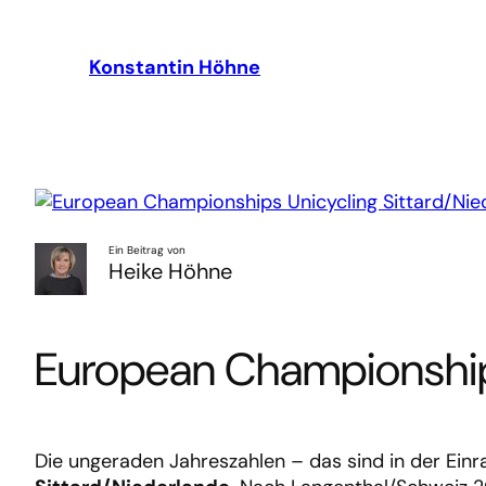
Zum
Inhalt
Konstantin Höhne
springen
Ein Beitrag von
Heike Höhne
European Championships
Die ungeraden Jahreszahlen – das sind in der Ein