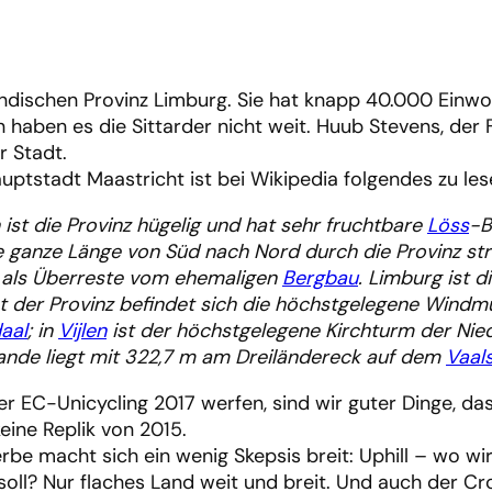
rländischen Provinz Limburg. Sie hat knapp 40.000 Einw
 haben es die Sittarder nicht weit. Huub Stevens, der F
r Stadt.
uptstadt Maastricht ist bei Wikipedia folgendes zu les
 ist die Provinz hügelig und hat sehr fruchtbare
Löss
-B
ie ganze Länge von Süd nach Nord durch die Provinz s
als Überreste vom ehemaligen
Bergbau
. Limburg ist d
t der Provinz befindet sich die höchstgelegene Windm
aal
; in
Vijlen
ist der höchstgelegene Kirchturm der Nie
ande liegt mit 322,7 m am Dreiländereck auf dem
Vaal
r EC-Unicycling 2017 werfen, sind wir guter Dinge, das
eine Replik von 2015.
e macht sich ein wenig Skepsis breit: Uphill – wo w
l? Nur flaches Land weit und breit. Und auch der Cro