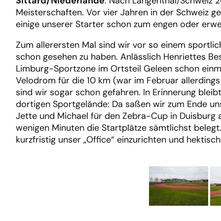
Sittard/Niederlande
. Nach Langenthal/Schweiz 2
Meisterschaften. Vor vier Jahren in der Schweiz g
einige unserer Starter schon zum engen oder erweit
Zum allerersten Mal sind wir vor so einem sportli
schon gesehen zu haben. Anlässlich Henriettes Be
Limburg-Sportzone im Ortsteil Geleen schon einm
Velodrom für die 10 km (war im Februar allerding
sind wir sogar schon gefahren. In Erinnerung blei
dortigen Sportgelände: Da saßen wir zum Ende un
Jette und Michael für den Zebra-Cup in Duisburg 
wenigen Minuten die Startplätze sämtlichst belegt
kurzfristig unser „Office“ einzurichten und hektisch