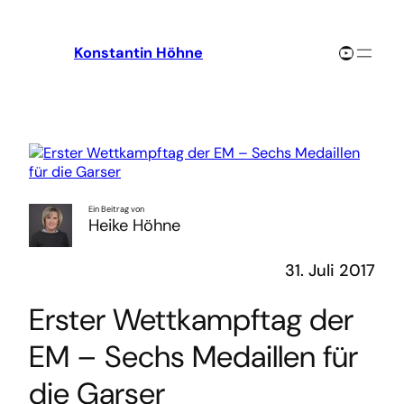
Zum
Inhalt
YouTube-Channel
Konstantin Höhne
springen
Ein Beitrag von
Heike Höhne
31. Juli 2017
Erster Wettkampftag der
EM – Sechs Medaillen für
die Garser