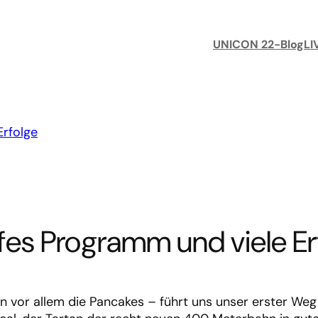
UNICON 22-Blog
LI
fes Programm und viele Er
n vor allem die Pancakes – führt uns unser erster Weg 