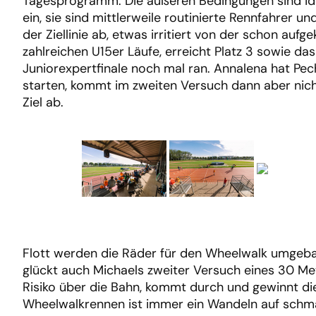
Tagesprogramm. Die äußeren Bedingungen sind idea
ein, sie sind mittlerweile routinierte Rennfahrer u
der Ziellinie ab, etwas irritiert von der schon auf
zahlreichen U15er Läufe, erreicht Platz 3 sowie da
Juniorexpertfinale noch mal ran. Annalena hat Pech
starten, kommt im zweiten Versuch dann aber nicht
Ziel ab.
Flott werden die Räder für den Wheelwalk umgeba
glückt auch Michaels zweiter Versuch eines 30 Met
Risiko über die Bahn, kommt durch und gewinnt die 
Wheelwalkrennen ist immer ein Wandeln auf schmal