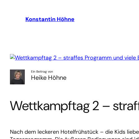
Zum
Inhalt
Konstantin Höhne
springen
Ein Beitrag von
Heike Höhne
Wettkampftag 2 – straf
Nach dem leckeren Hotelfrühstück – die Kids liebe