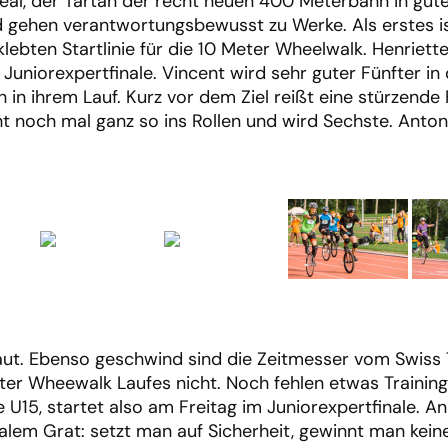
l, der Tartan der recht neuen 400 Meterbahn in guter 
nd gehen verantwortungsbewusst zu Werke. Als erstes ist
geklebten Startlinie für die 10 Meter Wheelwalk. Henrie
s Juniorexpertfinale. Vincent wird sehr guter Fünfter i
 in ihrem Lauf. Kurz vor dem Ziel reißt eine stürzende
 noch mal ganz so ins Rollen und wird Sechste. Antonia
ut. Ebenso geschwind sind die Zeitmesser vom Swiss
er Wheewalk Laufes nicht. Noch fehlen etwas Training u
U15, startet also am Freitag im Juniorexpertfinale. An
em Grat: setzt man auf Sicherheit, gewinnt man keine