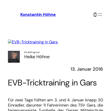
Zum
Inhalt
YouTube-Channel
Konstantin Höhne
springen
Ein Beitrag von
Heike Höhne
13. Januar 2016
EVB-Tricktraining in Gars
Für zwei Tage füllten am 3. und 4. Januar knapp 30
Einradler, darunter 11 Fahrerinnen des TSV Gars, die
ferienverwaiste Turnhalle der Garser Mittelschule