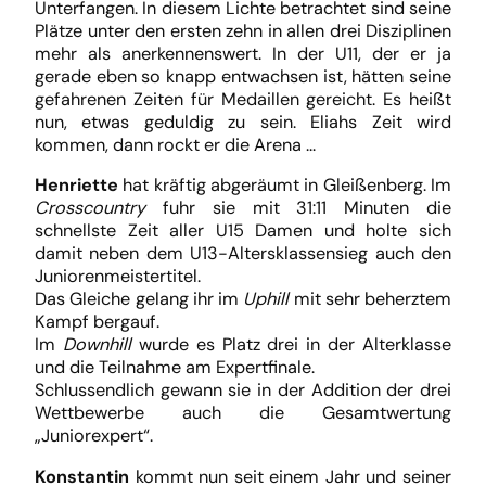
Unterfangen. In diesem Lichte betrachtet sind seine
Plätze unter den ersten zehn in allen drei Disziplinen
mehr als anerkennenswert. In der U11, der er ja
gerade eben so knapp entwachsen ist, hätten seine
gefahrenen Zeiten für Medaillen gereicht. Es heißt
nun, etwas geduldig zu sein. Eliahs Zeit wird
kommen, dann rockt er die Arena …
Henriette
hat kräftig abgeräumt in Gleißenberg. Im
Crosscountry
fuhr sie mit 31:11 Minuten die
schnellste Zeit aller U15 Damen und holte sich
damit neben dem U13-Altersklassensieg auch den
Juniorenmeistertitel.
Das Gleiche gelang ihr im
Uphill
mit sehr beherztem
Kampf bergauf.
Im
Downhill
wurde es Platz drei in der Alterklasse
und die Teilnahme am Expertfinale.
Schlussendlich gewann sie in der Addition der drei
Wettbewerbe auch die Gesamtwertung
„Juniorexpert“.
Konstantin
kommt nun seit einem Jahr und seiner