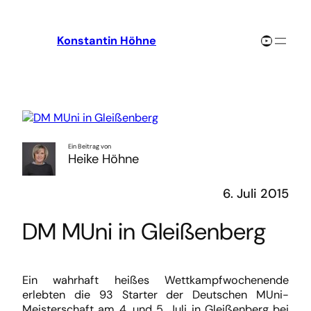
Zum
Inhalt
YouTube-Channel
Konstantin Höhne
springen
Ein Beitrag von
Heike Höhne
6. Juli 2015
DM MUni in Gleißenberg
Ein wahrhaft heißes Wettkampfwochenende
erlebten die 93 Starter der Deutschen MUni-
Meisterschaft am 4. und 5. Juli in Gleißenberg bei