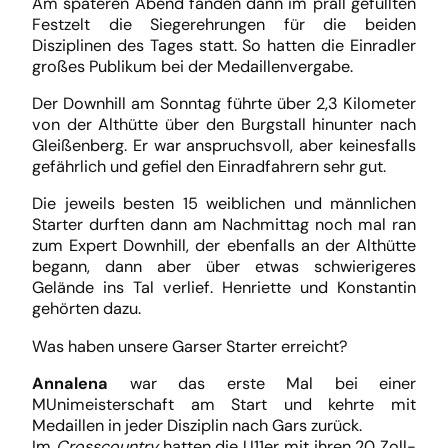
Am späteren Abend fanden dann im prall gefüllten
Festzelt die Siegerehrungen für die beiden
Disziplinen des Tages statt. So hatten die Einradler
großes Publikum bei der Medaillenvergabe.
Der Downhill am Sonntag führte über 2,3 Kilometer
von der Althütte über den Burgstall hinunter nach
Gleißenberg. Er war anspruchsvoll, aber keinesfalls
gefährlich und gefiel den Einradfahrern sehr gut.
Die jeweils besten 15 weiblichen und männlichen
Starter durften dann am Nachmittag noch mal ran
zum Expert Downhill, der ebenfalls an der Althütte
begann, dann aber über etwas schwierigeres
Gelände ins Tal verlief. Henriette und Konstantin
gehörten dazu.
Was haben unsere Garser Starter erreicht?
Annalena
war das erste Mal bei einer
MUnimeisterschaft am Start und kehrte mit
Medaillen in jeder Disziplin nach Gars zurück.
Im
Crosscountry
hatten die U11er mit ihren 20 Zoll-