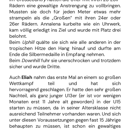
Rädern eine gewaltige Anstrengung zu vollbringen.
Mussten sie doch für jeden Meter etwas mehr
strampeln als die „Großen“ mit ihren 24er oder
26er Rädern. Annalena kurbelte wie ein Uhrwerk,
kam völlig erledigt ins Ziel und wurde mit Platz drei
belohnt.
Beim
Uphill
quälte sie sich wie alle anderen in der
tropischen Hitze den Hang hinauf und durfte am
Ende die Silbermedaille in Empfang nehmen.
Beim
Downhill
fuhr sie unerschrocken und trotzdem
sicher und wurde Dritte.
Auch
Eliah
nahm das erste Mal an einem so großen
Wettkampf teil und hat sich
hervorragend geschlagen. Er hatte den sehr großen
Nachteil, als ganz junger U13er (er ist vor wenigen
Monaten erst 11 Jahre alt geworden) in der U15
starten zu müssen, da in seiner Altersklasse nicht
ausreichend Teilnehmer vorhanden waren. Und sich
unter diesen Voraussetzungen gegen fast 15 Jährige
behaupten zu müssen, ist schon ein gewaltiges