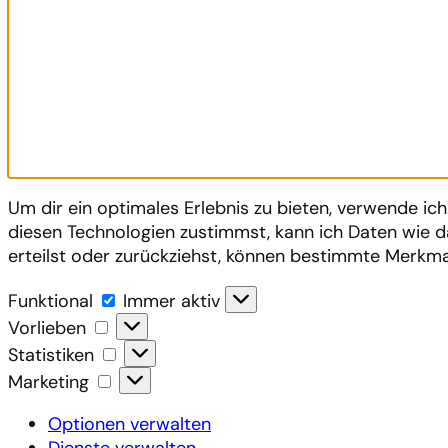
Um dir ein optimales Erlebnis zu bieten, verwende i
diesen Technologien zustimmst, kann ich Daten wie d
erteilst oder zurückziehst, können bestimmte Merkma
Funktional
Funktional
Immer aktiv
Vorlieben
Vorlieben
Statistiken
Statistiken
Marketing
Marketing
Optionen verwalten
Dienste verwalten