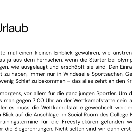
Urlaub
te mal einen kleinen Einblick gewähren, wie anstre
 das ja aus dem Fernsehen, wenn die Starter bei oly
n, wie ausgelaugt und erschöpft sie sind. Den Einra
bst zu haben, immer nur in Windeseile Sportsachen, 
enig Schlaf zu bekommen – das alles zehrt an den Kräf
rgens, vor allem für die ganz jungen Sportler. Um d
 man gegen 7:00 Uhr an der Wettkampfstätte sein, al
er es muss die Wettkampfstätte gewechselt werden,
en Blick auf die Anschläge im Social Room des Colleg
rainingstermine für die Freestyleküren gefunde
hr die Siegerehrungen. Nicht selten sind wir dann er