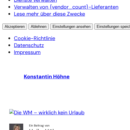
Verwalten von {vendor_count}-Lieferanten
Lese mehr über diese Zwecke
Akzeptieren
Ablehnen
Einstellungen ansehen
Einstellungen speic
Cookie-Richtlinie
Datenschutz
Impressum
Zum
Inhalt
Konstantin Höhne
springen
Ein Beitrag von