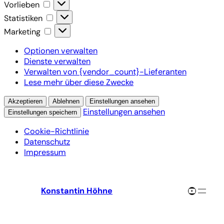
Vorlieben
Vorlieben
Statistiken
Statistiken
Marketing
Marketing
Optionen verwalten
Dienste verwalten
Verwalten von {vendor_count}-Lieferanten
Lese mehr über diese Zwecke
Akzeptieren
Ablehnen
Einstellungen ansehen
Einstellungen ansehen
Einstellungen speichern
Cookie-Richtlinie
Datenschutz
Impressum
Zum
Inhalt
YouTube-Channel
Konstantin Höhne
springen