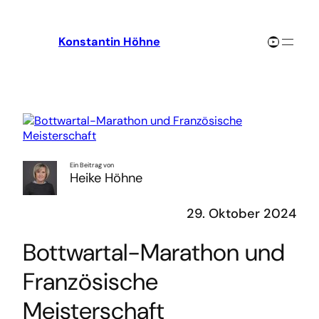
Zum
Inhalt
YouTube-Channel
Konstantin Höhne
springen
Ein Beitrag von
Heike Höhne
29. Oktober 2024
Bottwartal-Marathon und
Französische
Meisterschaft