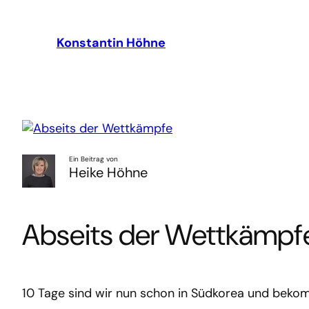
Zum
Inhalt
Konstantin Höhne
springen
Ein Beitrag von
Heike Höhne
Abseits der Wettkämpf
10 Tage sind wir nun schon in Südkorea und beko