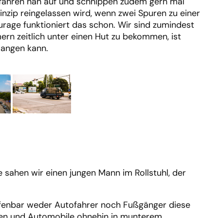
 fahren nah auf und schnippen zudem gern mal
inzip reingelassen wird, wenn zwei Spuren zu einer
rage funktioniert das schon. Wir sind zumindest
mern zeitlich unter einen Hut zu bekommen, ist
langen kann.
e sahen wir einen jungen Mann im Rollstuhl, der
 offenbar weder Autofahrer noch Fußgänger diese
ten und Automobile ohnehin in munterem