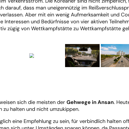
m Verkehrsstrom. Die Koreaner sind nicht zimperlich,
uch darauf, dass man uneigennützig im Reißverschlusspr
 verlassen. Aber mit ein wenig Aufmerksamkeit und Cou
ie Interessen und Bedürfnisse von vier aktiven Teilneh
ativ zügig von Wettkampfstätte zu Wettkampfstätte ge
rweisen sich die meisten der
Gehwege in Ansan
. Heut
n zu halten und nicht umzukippen.
glich eine Empfehlung zu sein, für verbindlich halten
e man sich unter Umständen sparen können, da Passan