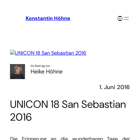
Zum
Inhalt
YouTube-Channel
Konstantin Höhne
springen
Ein Beitrag von
Heike Höhne
1. Juni 2016
UNICON 18 San Sebastian
2016
Die Erinnerung an die wunderbaren Tage der