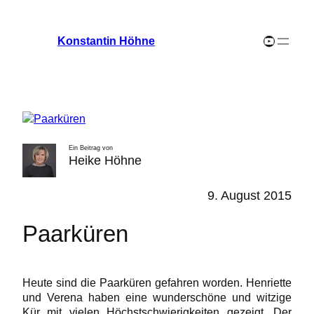
Zum
Inhalt
YouTube-Channel
Konstantin Höhne
springen
Ein Beitrag von
Heike Höhne
9. August 2015
Paarküren
Heute sind die Paarküren gefahren worden. Henriette
und Verena haben eine wunderschöne und witzige
Kür mit vielen Höchstschwierigkeiten gezeigt, Der