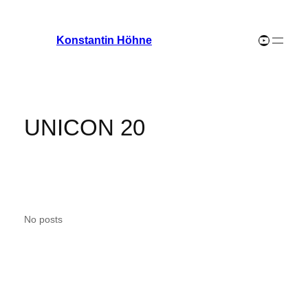
Zum
Inhalt
YouTube-Channel
Konstantin Höhne
springen
UNICON 20
No posts