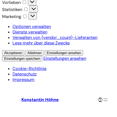
Vorlieben
Vorlieben
Statistiken
Statistiken
Marketing
Marketing
Optionen verwalten
Dienste verwalten
Verwalten von {vendor_count}-Lieferanten
Lese mehr über diese Zwecke
Akzeptieren
Ablehnen
Einstellungen ansehen
Einstellungen ansehen
Einstellungen speichern
Cookie-Richtlinie
Datenschutz
Impressum
Zum
Inhalt
YouTube-Channel
Konstantin Höhne
springen