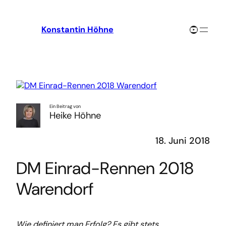
Zum
Inhalt
YouTube-Channel
Konstantin Höhne
springen
Ein Beitrag von
Heike Höhne
18. Juni 2018
DM Einrad-Rennen 2018
Warendorf
Wie definiert man Erfolg? Es gibt stets