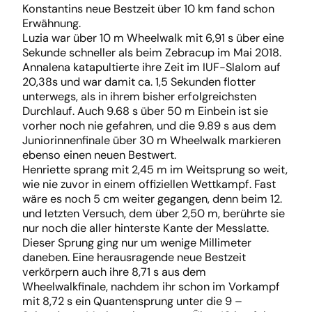
Konstantins neue Bestzeit über 10 km fand schon
Erwähnung.
Luzia war über 10 m Wheelwalk mit 6,91 s über eine
Sekunde schneller als beim Zebracup im Mai 2018.
Annalena katapultierte ihre Zeit im IUF-Slalom auf
20,38s und war damit ca. 1,5 Sekunden flotter
unterwegs, als in ihrem bisher erfolgreichsten
Durchlauf. Auch 9.68 s über 50 m Einbein ist sie
vorher noch nie gefahren, und die 9.89 s aus dem
Juniorinnenfinale über 30 m Wheelwalk markieren
ebenso einen neuen Bestwert.
Henriette sprang mit 2,45 m im Weitsprung so weit,
wie nie zuvor in einem offiziellen Wettkampf. Fast
wäre es noch 5 cm weiter gegangen, denn beim 12.
und letzten Versuch, dem über 2,50 m, berührte sie
nur noch die aller hinterste Kante der Messlatte.
Dieser Sprung ging nur um wenige Millimeter
daneben. Eine herausragende neue Bestzeit
verkörpern auch ihre 8,71 s aus dem
Wheelwalkfinale, nachdem ihr schon im Vorkampf
mit 8,72 s ein Quantensprung unter die 9 –