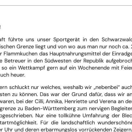
!
haft führte uns unser Sportgerät in den Schwarzwa
ischen Grenze liegt und von wo aus man nur noch ca. 
er Flammkuchen das Hauptnahrungsmittel der Einra
hre Betreuer in den Südwesten der Republik aufgebroc
so ein Wettkampf gern auf ein Wochenende mit Feiert
auch heuer.
dern schluckt nur welches, weshalb wir „nebenbei“ au
sten zu können. Das war der Grund dafür, dass wir am
ren, bei der Cilli, Annika, Henriette und Verena an d
renze zu Baden-Württemberg zum nervigen Begleiter. 
 abgeschrieben. Nur eine tollkühne Umfahrung der Ble
rtmöglichkeit. Für die landschaftlich wunderschöne
der Uhr und deren erbarmungslos vorrückenden Zeigern