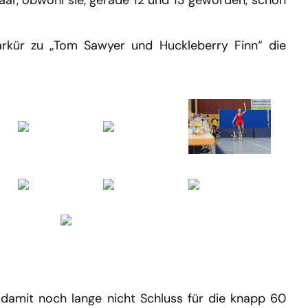
Paar, obwohl sie, gerade 12 und 13 geworden, schon
arkür zu „Tom Sawyer und Huckleberry Finn“ die
damit noch lange nicht Schluss für die knapp 60