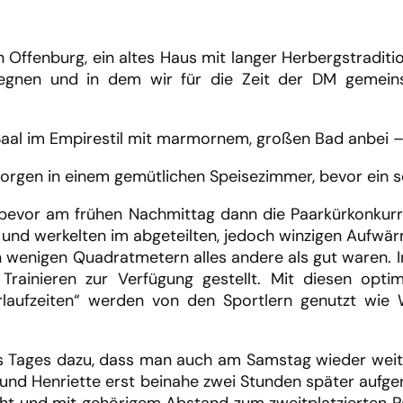
in Offenburg, ein altes Haus mit langer Herbergstradit
gnen und in dem wir für die Zeit der DM gemeins
 Saal im Empirestil mit marmornem, großen Bad anbei –
orgen in einem gemütlichen Speisezimmer, bevor ein se
, bevor am frühen Nachmittag dann die Paarkürkonkur
n und werkelten im abgeteilten, jedoch winzigen Aufwä
 wenigen Quadratmetern alles andere als gut waren. I
rainieren zur Verfügung gestellt. Mit diesen opti
rlaufzeiten“ werden von den Sportlern genutzt wi
es Tages dazu, dass man auch am Samstag wieder weit i
und Henriette erst beinahe zwei Stunden später aufge