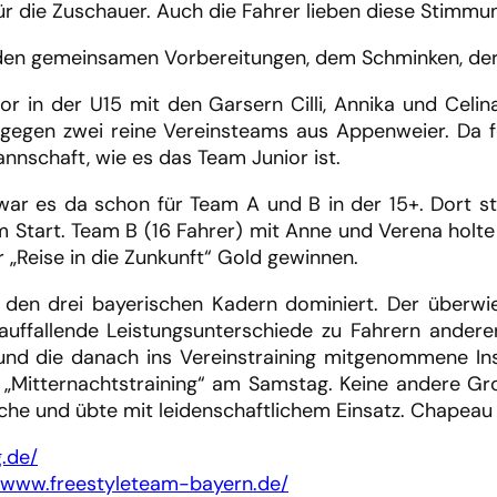
ür die Zuschauer. Auch die Fahrer lieben diese Stimmu
all den gemeinsamen Vorbereitungen, dem Schminken, de
or in der U15 mit den Garsern Cilli, Annika und Cel
gegen zwei reine Vereinsteams aus Appenweier. Da fe
annschaft, wie es das Team Junior ist.
war es da schon für Team A und B in der 15+. Dort
 Start. Team B (16 Fahrer) mit Anne und Verena holte 
 „Reise in die Zunkunft“ Gold gewinnen.
 den drei bayerischen Kadern dominiert. Der überwie
 auffallende Leistungsunterschiede zu Fahrern anderer
nd die danach ins Vereinstraining mitgenommene In
te „Mitternachtstraining“ am Samstag. Keine andere 
äche und übte mit leidenschaftlichem Einsatz. Chapeau 
.de/
//www.freestyleteam-bayern.de/